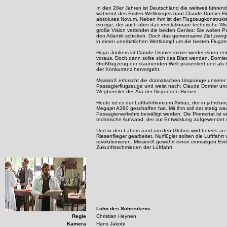
In den 20er Jahren ist Deutschland die weltweit führen
während des Ersten Weltkrieges baut Claude Dornier Fl
absolutes Novum. Neben ihm ist der Flugzeugkonstrukt
einzige, der auch über das revolutionäre technische Wi
große Vision verbindet die beiden Genies: Sie wollen 
den Atlantik schicken. Doch das gemeinsame Ziel zwing
in einen unerbittlichen Wettkampf um die besten Flugz
Hugo Junkers ist Claude Dornier immer wieder einen en
voraus. Doch dann sollte sich das Blatt wenden. Dornier 
Großflugzeug der staunenden Welt präsentiert und als 
der Konkurrenz hervorgeht.
MissionX erforscht die dramatischen Ursprünge unserer
Passagierflugzeuge und weist nach: Claude Dornier un
Wegbereiter der Ära der fliegenden Riesen.
Heute ist es der Luftfahrtkonzern Airbus, der in jahrela
Megajet A380 geschaffen hat. Mit ihm soll der stetig w
Passagierverkehrs bewältigt werden. Die Pioniertat ist ve
technische Aufwand, der zur Entwicklung aufgewendet 
Und in den Labors rund um den Globus wird bereits an 
Riesenflieger gearbeitet. Nurflügler sollten die Luftfahr
revolutionieren. MissionX gewährt einen einmaligen Einbl
Zukunftsschmieden der Luftfahrt.
Lohn des Schreckens
Regie
Christian Heynen
Kamera
Hans Jakobi