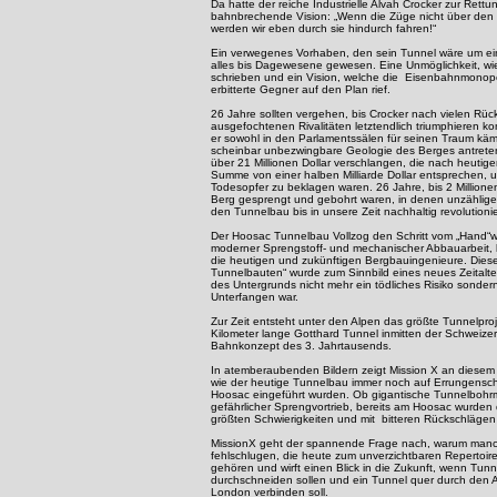
Da hatte der reiche Industrielle Alvah Crocker zur Rettu
bahnbrechende Vision: „Wenn die Züge nicht über de
werden wir eben durch sie hindurch fahren!“
Ein verwegenes Vorhaben, den sein Tunnel wäre um ein
alles bis Dagewesene gewesen. Eine Unmöglichkeit, wi
schrieben und ein Vision, welche die Eisenbahnmonopol
erbitterte Gegner auf den Plan rief.
26 Jahre sollten vergehen, bis Crocker nach vielen Rück
ausgefochtenen Rivalitäten letztendlich triumphieren k
er sowohl in den Parlamentssälen für seinen Traum kä
scheinbar unbezwingbare Geologie des Berges antreten
über 21 Millionen Dollar verschlangen, die nach heuti
Summe von einer halben Milliarde Dollar entsprechen, 
Todesopfer zu beklagen waren. 26 Jahre, bis 2 Million
Berg gesprengt und gebohrt waren, in denen unzählige
den Tunnelbau bis in unsere Zeit nachhaltig revolutionie
Der Hoosac Tunnelbau Vollzog den Schritt vom „Hand“w
moderner Sprengstoff- und mechanischer Abbauarbeit, 
die heutigen und zukünftigen Bergbauingenieure. Dieser
Tunnelbauten“ wurde zum Sinnbild eines neues Zeitalte
des Untergrunds nicht mehr ein tödliches Risiko sondern
Unterfangen war.
Zur Zeit entsteht unter den Alpen das größte Tunnelproje
Kilometer lange Gotthard Tunnel inmitten der Schweizer
Bahnkonzept des 3. Jahrtausends.
In atemberaubenden Bildern zeigt Mission X an diesem
wie der heutige Tunnelbau immer noch auf Errungensch
Hoosac eingeführt wurden. Ob gigantische Tunnelbohr
gefährlicher Sprengvortrieb, bereits am Hoosac wurden 
größten Schwierigkeiten und mit bitteren Rückschlägen
MissionX geht der spannende Frage nach, warum man
fehlschlugen, die heute zum unverzichtbaren Repertoir
gehören und wirft einen Blick in die Zukunft, wenn Tu
durchschneiden sollen und ein Tunnel quer durch den A
London verbinden soll.