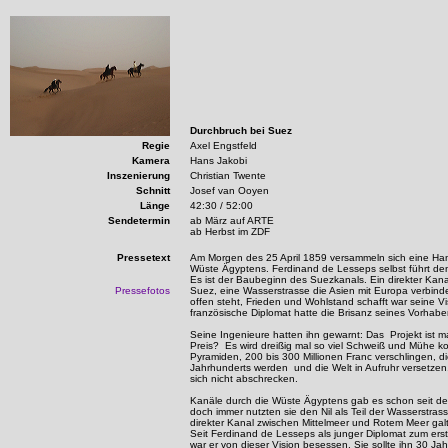
Durchbruch bei Suez
Regie
Axel Engstfeld
Kamera
Hans Jakobi
Inszenierung
Christian Twente
Schnitt
Josef van Ooyen
Länge
42:30 / 52:00
Sendetermin
ab März auf ARTE
ab Herbst im ZDF
Pressetext
Am Morgen des 25 April 1859 versammeln sich eine Han
Wüste Ägyptens. Ferdinand de Lesseps selbst führt den
Es ist der Baubeginn des Suezkanals. Ein direkter Kan
Pressefotos
Suez, eine Wasserstrasse die Asien mit Europa verbinde
offen steht, Frieden und Wohlstand schafft war seine V
französische Diplomat hatte die Brisanz seines Vorhabe
Seine Ingenieure hatten ihn gewarnt: Das Projekt ist 
Preis? Es wird dreißig mal so viel Schweiß und Mühe k
Pyramiden, 200 bis 300 Millionen Franc verschlingen, d
Jahrhunderts werden und die Welt in Aufruhr versetzen
sich nicht abschrecken.
Kanäle durch die Wüste Ägyptens gab es schon seit de
doch immer nutzten sie den Nil als Teil der Wasserstras
direkter Kanal zwischen Mittelmeer und Rotem Meer galt
Seit Ferdinand de Lesseps als junger Diplomat zum er
war er von dieser Vision besessen. Sie sollte ihn 30 Ja