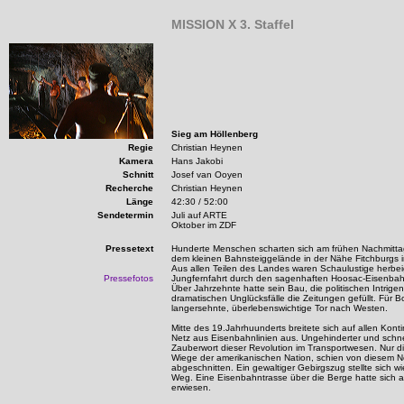
MISSION X 3. Staffel
Sieg am Höllenberg
Regie
Christian Heynen
Kamera
Hans Jakobi
Schnitt
Josef van Ooyen
Recherche
Christian Heynen
Länge
42:30 / 52:00
Sendetermin
Juli auf ARTE
Oktober im ZDF
Pressetext
Hunderte Menschen scharten sich am frühen Nachmitta
dem kleinen Bahnsteiggelände in der Nähe Fitchburgs 
Aus allen Teilen des Landes waren Schaulustige herbei
Pressefotos
Jungfernfahrt durch den sagenhaften Hoosac-Eisenbah
Über Jahrzehnte hatte sein Bau, die politischen Intrige
dramatischen Unglücksfälle die Zeitungen gefüllt. Für 
langersehnte, überlebenswichtige Tor nach Westen.
Mitte des 19.Jahrhuunderts breitete sich auf allen Kont
Netz aus Eisenbahnlinien aus. Ungehinderter und schne
Zauberwort dieser Revolution im Transportwesen. Nur d
Wiege der amerikanischen Nation, schien von diesem 
abgeschnitten. Ein gewaltiger Gebirgszug stellte sich wi
Weg. Eine Eisenbahntrasse über die Berge hatte sich a
erwiesen.