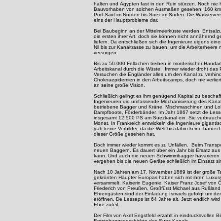
halten und Ägypten fast in den Ruin stürzen. Noch nie h
Bauvorhaben von solchen Ausmaßen gesehen: 160 km 
Port Said im Norden bis Suez im Süden. Die Wasserverso
eins der Hauptprobleme dar.
Bei Baubeginn an der Mittelmeerküste werden Entsalz
die ersten ihrer Art, doch sie können nicht annähernd
liefern. Da entschließen sich die Ingenieure eigens e
Nil bis zur Kanaltrasse zu bauen, um die Arbeiterheere
versorgen.
Bis zu 50.000 Fellachen treiben in mörderischer Handar
Arbeitskanal durch die Wüste. Immer wieder droht das P
Versuchen die Engländer alles um den Kanal zu verhind
Choleraepidemien in den Arbeitscamps, doch nie verli
an seine große Vision.
Schließlich gelingt es ihm genügend Kapital zu beschaf
Ingenieuren die umfassende Mechanisierung des Kanal
betriebene Bagger und Kräne, Mischmaschinen und L
Dampfboote, Förderbänder. Im Jahr 1867 setzt de Les
insgesamt 12.500 PS am Suezkanal ein. Sie verbrauc
Monat. In Frankreich entwickeln die Ingenieure gigant
gab keine Vorbilder, da die Welt bis dahin keine baute
dieser Größe gesehen hat.
Doch immer wieder kommt es zu Unfällen. Beim Transport 
neuen Baggern. Es dauert über ein Jahr bis Ersatz aus
kann. Und auch die neuen Schwimmbagger havarieren i
vergehen bis die neuen Geräte schließlich im Einsatz si
Nach 10 Jahren am 17. November 1869 ist der große 
gekrönten Häupter Europas haben sich mit ihren Luxusy
versammelt. Kaiserin Eugenie, Kaiser Franz Josef von Ö
Friederich von Preußen, Großfürst Michael aus Rußlan
Ehrengästen sind der Einladung Ismaels gefolgt um den 
eröffnen. De Lesseps ist 64 Jahre alt. Jetzt endlich wi
Ehre zuteil.
Der Film von Axel Engstfeld erzählt in eindrucksvollen B
Entstehungsgeschichte des Suez Kanals.