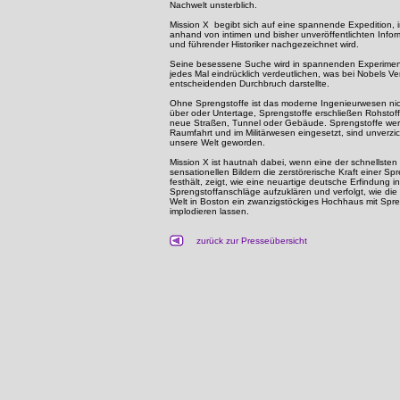
Nachwelt unsterblich.
Mission X begibt sich auf eine spannende Expedition, 
anhand von intimen und bisher unveröffentlichten Infor
und führender Historiker nachgezeichnet wird.
Seine besessene Suche wird in spannenden Experimen
jedes Mal eindrücklich verdeutlichen, was bei Nobels V
entscheidenden Durchbruch darstellte.
Ohne Sprengstoffe ist das moderne Ingenieurwesen nich
über oder Untertage, Sprengstoffe erschließen Rohstoff
neue Straßen, Tunnel oder Gebäude. Sprengstoffe werd
Raumfahrt und im Militärwesen eingesetzt, sind unverzic
unsere Welt geworden.
Mission X ist hautnah dabei, wenn eine der schnellsten
sensationellen Bildern die zerstörerische Kraft einer Sp
festhält, zeigt, wie eine neuartige deutsche Erfindung i
Sprengstoffanschläge aufzuklären und verfolgt, wie die 
Welt in Boston ein zwanzigstöckiges Hochhaus mit Spren
implodieren lassen.
zurück zur Presseübersicht