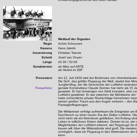
Wettlauf der Giganten
Regie
Achim Scheunert
Kamera
Hans Jakobi
Inszenierung
Christian Twente
Schnitt
Josef van Ooyen
Länge
42:30 / 52:00
Sendetermin
ab März auf ARTE
ab Herbst im ZDF
Pressetext
Am 12. Juli 1929 wird der Bodensee von ohrenbetäube
Die DoX, das größte Flugzeug der Welt, startet ihre Mo
Jungfernflug, der die Geschichte der Luftfahrt verändern
Pressefotos
geniale Konstrukteur Claude Dornier, hat mehr als 15 J
gewartet. Er hat Unmengen von Geld investiert, sein Le
Luftfahrt gewidmet. Er war zwischen die Mühlsteine der 
hatte schreckliche private Rückschläge hinnehmen müss
seinen großen Traum aus den Augen verloren – den B
Passagierflugzeuges.
Die Weltpresse verfolgt aufmerksam die Ereignisse am 
Durchbruch zu einer neuen Ära der Zivilen Luftfahrt. Üb
nicht mehr als ein Abenteuer geblieben. Am Anfang sind
Leben in tollkühnen Kisten riskieren. Dornier ist es, de
Möglichkeiten der Luftfahrt erkennt, der Flugzeuge für
bauen will. Aber die Widerstände sind groß. Die meisten
unmöglich, dass ein Flugzeug in den Dimensionen de
kann.