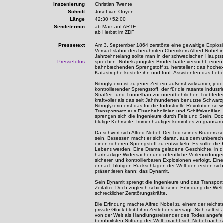
Inszenierung
Christian Twente
Schnitt
Josef van Ooyen
Länge
42:30 / 52:00
Sendetermin
ab März auf ARTE
ab Herbst im ZDF
Pressetext
Am 3. September 1864 zerstörte eine gewaltige Explosi
Versuchslabor des berühmten Chemikers Alfred Nobel i
Jahrzehntelang sollte man in der schwedischen Hauptst
Pressefotos
sprechen. Nobels jüngster Bruder hatte versucht, einen
bahnbrechenden Sprengstoff zu herstellen: das hochexpl
Katastrophe kostete ihn und fünf Assistenten das Leb
Nitroglycerin ist zu jener Zeit ein äußerst wirksamer, jed
kontrollierender Sprengstoff, der für die rasante industr
Straßen- und Tunnelbau zur unentbehrlichen Triebfeder 
kraftvoller als das seit Jahrhunderten benutzte Schwarz
Nitroglyzerin erst das für die Industrielle Revolution so 
Transportnetz aus Eisenbahnlinien und Schiffskanälen.
sprengen sich die Ingenieure durch Fels und Stein. Doch
blutige Kehrseite. Immer häufiger kommt es zu grausam
Da schwört sich Alfred Nobel: Der Tod seines Bruders s
sein. Besessen macht er sich daran, aus dem unberech
einen sicheren Sprengstoff zu entwickeln. Es sollte di
Lebens werden. Eine Drama geladene Geschichte, in 
hartnäckige Widersacher und öffentliche Verleumdunge
sicheren und kontrollierbaren Explosionen verfolgt. E
er nach blutigen Rückschlägen der Welt den ersten sic
präsentieren kann: das Dynamit.
Sein Dynamit sprengt die Ingenieure und das Transpor
Zeitalter. Doch zugleich schickt seine Erfindung die Welt
schrecklicher Zerstörungskräfte.
Die Erfindung machte Alfred Nobel zu einem der reichs
private Glück bleibt ihm Zeitlebens versagt. Sich selbst a
von der Welt als Handlungsreisender des Todes angefe
berühmtsten Stiftung der Welt macht sich Nobel nach s