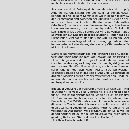
noch stark vom etablierten Leben bestimmt.
Statt dergestalt die Widersprüche aus dem Material zu präp
Autor permanent Erklärungen über sein mangelhaft klassifiz
behauptet er in seinem Kommentar wie in seinen Intervie
den Zusammenhang zwischen der kulturellen Devianz der
und ihrer politischen Rebellion. Da aber seine Rede voll
("die 69er”), mußte auch der Zusammenhang unklar bleiben
irgendwie zusammen, aber auch nur irgendwie. Daß das U
kein Einzelfall ist, bewies bereits der Film. Sowohl Zint al
antworteten auf Engstfelds diesbezügliche Fragen mit eb
Erklärungen. Zint sagte, daß der Star-Club für ihn ein "We
seinem Widerspruchsgeist auf die Sprünge geholfen habe
behauptete, er hätte als angehender Pop-Star made in G
nichts mitbekommen.
Damit keine Mißverständnisse aufkommen: beide Aussage
wert, aber man kann sie nicht als Antwort und als Beleg fü
Thesen begreifen. Indem Engstfeld weder der sich andeu
Geschichte des jungen Fotografen Zint nachgeht ( und si
mit der eines Schriftstellers vergleicht, der bei einer Lesun
sehen und zu hören war: Hubert Fichte), noch bei Reichel
ehemalige Rattles-Chef gab seine Star-Club-Geschichte seh
diversen Medien bereits erzählt), verstärkt er den Eindruck,
nur anreißen und ausstellen soll, aber auch nicht an einer
nachzugehen vermochte.
Engstfeld verstärkt die Vorstellung vom Star-Club als "myt
deutschen Popmusik, eine Vorstellung, die ja erst zu eine
führte. Das ist aber nichts als ein Medien-Fake, als ein groß
Club” war in zwei höchst unterschiedlichen Situationen fü
Bedeutung: 1962-1965, als er der Ort der sich firmierend
die von der Tanzkapelle sich zur Konzert-Band emanzipier
er eine Zeitlang versuchte, experimentellen Gruppen Ane
verschaffen. Ansonsten war der Star-Club ein Lokal wie vi
genau darüber ist kaum ein Film zu verkaufen, auch nicht 
gelobte) Reihe wie "Unter deutschen Dächern”.
18.9.87 – Dietrich Leder/FK