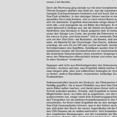
voran) J imi Hendrix.
Doch die Rechnung ging damals nur mit einer komplizierte
(Teenie-Gruppen spielten das Geld ein, das die experime
mangels Zuschauermassen kosteten) und auf kurze Zeit a
Star-Club schließen. In den siebziger Jahren machte er ers
spezielles Sex-Lokal Karriere, ehe er nach einem Brand au
sich hin dämmerte. Engstfeld rekonstruierte einige dieser 
nicht alle—und arrangierte sie um Bilder des Abrisses. Er 
nahm liebevoll in Zeitlupe auf, wie die Giebel am Boden ze
Abriß-Birne das Gemäuer in Staub aufgehen ließ. Er befra
voran den Sänger Lee Curtis, der prompt die Erkenntnis v
the mecca of pop- and beat-music!" Und er verwandte Do
und um den Star-Club—als lllustration, als Beweis, daß se
wäre, als Material für die Chronologie. Das Ganze, selbstv
unterlegt, die vom On ins Off oder zurück wechselt, monti
Schnittprinzipien des Spielfilms. Zeitellipsen wurden ihrer 
stattdessen wurden die Einzelaufnahmen so hintereinander
die lückenlose Dokumentation eines einzelnen Vorgangs 
wenn der Filmemacher offensichtlich trickste und einen 
im alten Gemäuer "entdeckte".
Dagegen wird nicht aus Reinheitsgründen des Dokument
erhoben, sondern weil das, was Engstfeld mittels solcher S
zwar elegant wirkt, aber real vollkommen belanglos ist. Ans
zu finden, stellt er Banalitäten, Inszeniertes, beiläufige Z
Kostbarkeiten.
Selbstverständlich täuscht der Eindruck, der Filmemacher 
freiwillig gegriffen. Da er kaum Filmbilder aus dem Star-Cl
seine Bilder selber machen, und damit deren Armut nicht au
Schnitt aufpoliert werden. Schade, daß Engstfeld zu kein
Möglichkeiten fand—es hätte sich ja angeboten, von den F
aufgenommen hat, einige nebst ihrer Entstehungsgeschich
den Fotografen nur als weiteres Ausstellungsstück in den
einzubinden. An ihnen hätte Engstfeld wie an den wenig
Star-Club herausarbeiten können, was in den frühen sech
war, daß jeder den Bruch der neuen Jugendkultur mit der f
des CDU-Staates als so radikal wahrnahm. Vom Krawatten-fi
den ungelenken Bewegungen, von der Lautstärke der Mus
Songtexten vibrierte alles vom betonten Anders-Sein –Wo