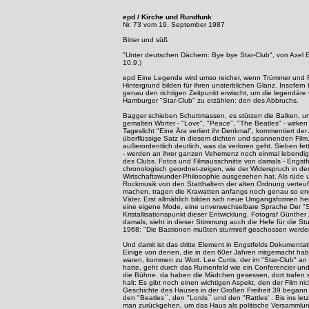
epd / Kirche und Rundfunk
Nr. 73 vom 19. September 1987
Bitter und süß
"Unter deutschen Dächern: Bye bye Star-Club", von Axel 
10.9.)
epd Eine Legende wird umso reicher, wenn Trümmer und
Hintergrund bilden für ihren unsterblichen Glanz. Insofern 
genau den richtigen Zeitpunkt erwischt, um die legendäre
Hamburger "Star-Club" zu erzählen: den des Abbruchs.
Bagger schieben Schuttmassen, es stürzen die Balken, u
gemalten Wörter - "Love", "Peace", "The Beatles" - wirken
Tageslicht "Eine Ära verliert ihr Denkmal", kommentiert der 
überflüssige Satz in diesem dichten und spannenden Film.
außerordentlich deutlich, was da verloren geht. Sieben fe
- werden an ihrer ganzen Vehemenz noch einmal lebendig.
des Clubs. Fotos und Filmausschnitte von damals - Engstfe
chronologisch geordnet-zeigen, wie der Widerspruch in de
Wirtschaftswunder-Philosophie ausgesehen hat. Als rüde
Rockmusik von den Statthaltern der alten Ordnung verteufel
machen, tragen die Krawatten anfangs noch genau so eng
Väter. Erst allmählich bilden sich neue Umgangsformen her
eine eigene Mode, eine unverwechselbare Sprache Der "Sta
Kristallisationspunkt dieser Entwicklung. Fotograf Günther
damals, sieht in dieser Stimmung auch die Hefe für die 
1968: "Die Bastionen mußten sturmreif geschossen werde
Und damit ist das dritte Element in Engstfelds Dokumenta
Einige von denen, die in den 60er Jahren mitgemacht hab
waren, kommen zu Wort. Lee Curtis, der im "Star-Club" an d
hatte, geht durch das Ruinenfeld wie ein Conferencier und 
die Bühne. da haben die Mädchen gesessen, dort trafen s
halt: Es gibt noch einen wichtigen Aspekt, den der Film ni
Geschichte des Hauses in der Großen Freiheit 39 begann na
den "Beatles``, den "Lords`` und den "Rattles' . Bis ins le
man zurückgehen, um das Haus als politische Versammlun