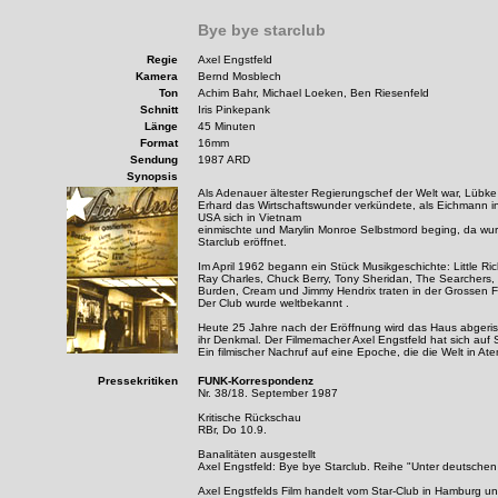
Bye bye starclub
Regie
Axel Engstfeld
Kamera
Bernd Mosblech
Ton
Achim Bahr, Michael Loeken, Ben Riesenfeld
Schnitt
Iris Pinkepank
Länge
45 Minuten
Format
16mm
Sendung
1987 ARD
Synopsis
Als Adenauer ältester Regierungschef der Welt war, Lübke d
Erhard das Wirtschaftswunder verkündete, als Eichmann in I
USA sich in Vietnam
einmischte und Marylin Monroe Selbstmord beging, da wu
Starclub eröffnet.
Im April 1962 begann ein Stück Musikgeschichte: Little Ric
Ray Charles, Chuck Berry, Tony Sheridan, The Searchers, 
Burden, Cream und Jimmy Hendrix traten in der Grossen Fre
Der Club wurde weltbekannt .
Heute 25 Jahre nach der Eröffnung wird das Haus abgeriss
ihr Denkmal. Der Filmemacher Axel Engstfeld hat sich au
Ein filmischer Nachruf auf eine Epoche, die die Welt in Atem
Pressekritiken
FUNK-Korrespondenz
Nr. 38/18. September 1987
Kritische Rückschau
RBr, Do 10.9.
Banalitäten ausgestellt
Axel Engstfeld: Bye bye Starclub. Reihe "Unter deutsche
Axel Engstfelds Film handelt vom Star-Club in Hamburg u