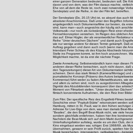
einer ganzen Generation bedeutet, bedeuten soll. Die Krit
davon und von dem, was der Film daraus machte, vielleich
Ehe von all dem die Rede ist, noch zwei notwendige Vor
Sendeplatz und die Reihe, in der der Film lief, betreffen.
Der Sendeplatz (Do, 20.15 Uhr) ist, so absurd das auch kl
absoluter Anachronismus. Daß unter den Begriffen Inform
angelegentlich noch Dokumentarfilme zur besten, da erst
sind, kann man—auch angesichts der häufig sich anschli
Volksmusik—nur noch als rückständigen Rest einer ehede
Fernsehkonzeption verstehen. Im Reigen des üblichen Amü
das auf. Elmar Hügler, der als verantwortlicher Redakteur
Reihe "Unter deutschen Dächern" und damit auch Engstfel
wie nur wenige andere für diesen Termin gekämpft. Daß ein
Auftrag gegeben und dann auch noch (wenn man die An
lntendant Peter Schiwy ob des Köpcke Abschieds hinzuni
Stelle ins Programm kommt, ist ihm hoch anzurechnen. Was
Möglichkeit machte, ist da erst die nächste Frage.
Zweite Anmerkung: Selbstverständlich kann man diesen Film
anderen dieser Reihe betrachten, auch nicht davon, daß v
den Tageszeitungen) dieser Art von Dokumentation sichtli
scheinen. Denn das stark filmisch (Kamera/Montage) und 
journalistische Konzept (Präsenz des Autors beispielsweis
Kommentar) führt weder zu faden Allerweltfeatures, wie sie
und allem zu sehen sind, noch zu ausgedünnten Alltagsb
Dignität des Abzubildenden konsequent über das artistisch
Moment von Filmarbeit stellen. "Unter deutschen Dächern" 
filmisch konzentrierte Aufnahmen, die den Reiz ihrer Bilder
Zum Film: Der spezifische Reiz des Engstfeld-Filmes besteh
Geschichte einer "Popkult-Stätte" rekonstruiert werden soll
Hamburg, mitten in St. Pauli, war in den frühen sechziger 
Adresse für Live-Gigs von dem, was man damals Beat-Mus
"Beatles", die den Begriff Beat-Musik nicht, wie viele he
sondern gleichfalls entlehnten, haben hier ihre kontinent
Nachdem die Beat-Musik sich auf dem Markt durchgesetzt
Unterhaltungsfaktor aufstieg, wurde es um den Club, der 
Kino eingebaut worden war, ruhiger. Erst 1968/69, als Mus
übernahmen, gewann er sein Profil zurück, spielten hier G
Musik bereicherten, intensivierten, radikalisierten—beispie