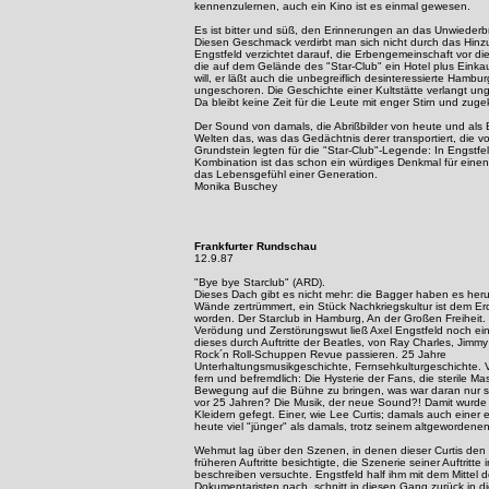
kennenzulernen, auch ein Kino ist es einmal gewesen.
Es ist bitter und süß, den Erinnerungen an das Unwiederbr
Diesen Geschmack verdirbt man sich nicht durch das Hinz
Engstfeld verzichtet darauf, die Erbengemeinschaft vor die
die auf dem Gelände des "Star-Club" ein Hotel plus Einka
will, er läßt auch die unbegreiflich desinteressierte Hambur
ungeschoren. Die Geschichte einer Kultstätte verlangt ung
Da bleibt keine Zeit für die Leute mit enger Stirn und zu
Der Sound von damals, die Abrißbilder von heute und als
Welten das, was das Gedächtnis derer transportiert, die v
Grundstein legten für die "Star-Club"-Legende: In Engstfe
Kombination ist das schon ein würdiges Denkmal für einen
das Lebensgefühl einer Generation.
Monika Buschey
Frankfurter Rundschau
12.9.87
"Bye bye Starclub" (ARD).
Dieses Dach gibt es nicht mehr: die Bagger haben es heru
Wände zertrümmert, ein Stück Nachkriegskultur ist dem E
worden. Der Starclub in Hamburg, An der Großen Freiheit. 
Verödung und Zerstörungswut ließ Axel Engstfeld noch ei
dieses durch Auftritte der Beatles, von Ray Charles, Jimm
Rock´n Roll-Schuppen Revue passieren. 25 Jahre
Unterhaltungsmusikgeschichte, Fernsehkulturgeschichte. V
fern und befremdlich: Die Hysterie der Fans, die sterile Ma
Bewegung auf die Bühne zu bringen, was war daran nur 
vor 25 Jahren? Die Musik, der neue Sound?! Damit wurde 
Kleidern gefegt. Einer, wie Lee Curtis; damals auch einer e
heute viel "jünger" als damals, trotz seinem altgewordene
Wehmut lag über den Szenen, in denen dieser Curtis den v
früheren Auftritte besichtigte, die Szenerie seiner Auftritte
beschreiben versuchte. Engstfeld half ihm mit dem Mittel 
Dokumentaristen nach, schnitt in diesen Gang zurück in d