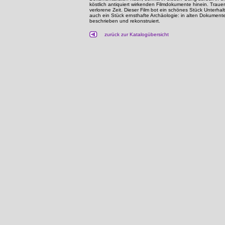
köstlich antiquiert wirkenden Filmdokumente hinein. Traue
verlorene Zeit. Dieser Film bot ein schönes Stück Unterh
auch ein Stück ernsthafte Archäologie: in alten Dokumen
beschrieben und rekonstruiert.
zurück zur Katalogübersicht