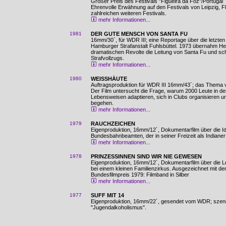
Großer Preis des Festivals "Figueira da Foz"/Portugal
Ehrenvolle Erwähnung auf den Festivals von Leipzig, 
zahlreichen weiteren Festivals.
mehr Informationen...
1981
DER GUTE MENSCH VON SANTA FU
16mm/30´, für WDR III; eine Reportage über die letzten 
Hamburger Strafanstalt Fuhlsbüttel. 1973 übernahm Hei
dramatischen Revolte die Leitung von Santa Fu und schuf
Strafvollzugs.
mehr Informationen...
1980
WEISSHÄUTE
Auftragsproduktion für WDR III 16mm/43´; das Thema v
Der Film untersucht die Frage, warum 2000 Leute in der
Lebensweisen adaptieren, sich in Clubs organisieren un
begehen.
mehr Informationen...
1979
RAUCHZEICHEN
Eigenproduktion, 16mm/12´, Dokumentarfilm über die Id
Bundesbahnbeamten, der in seiner Freizeit als Indianer 
mehr Informationen...
1978
PRINZESSINNEN SIND WIR NIE GEWESEN
Eigenproduktion, 16mm/12´, Dokumentarfilm über die 
bei einem kleinen Familienzirkus. Ausgezeichnet mit de
Bundesfilmpreis 1979: Filmband in Silber
mehr Informationen...
1977
SUFF MIT 14
Eigenproduktion, 16mm/22´, gesendet vom WDR; sze
"Jugendalkoholismus".