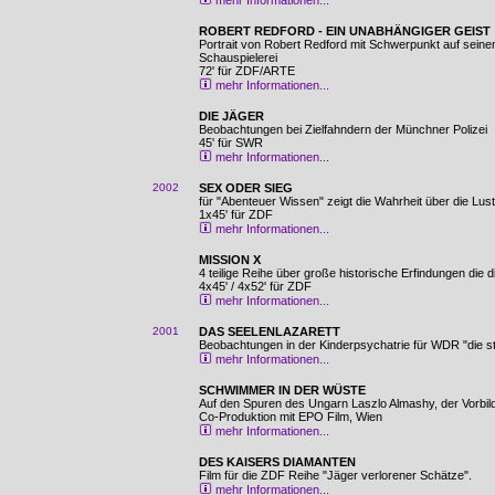
mehr Informationen...
ROBERT REDFORD - EIN UNABHÄNGIGER GEIST
Portrait von Robert Redford mit Schwerpunkt auf sein
Schauspielerei
72' für ZDF/ARTE
mehr Informationen...
DIE JÄGER
Beobachtungen bei Zielfahndern der Münchner Polizei
45' für SWR
mehr Informationen...
2002
SEX ODER SIEG
für "Abenteuer Wissen" zeigt die Wahrheit über die Lus
1x45' für ZDF
mehr Informationen...
MISSION X
4 teilige Reihe über große historische Erfindungen die 
4x45' / 4x52' für ZDF
mehr Informationen...
2001
DAS SEELENLAZARETT
Beobachtungen in der Kinderpsychatrie für WDR "die st
mehr Informationen...
SCHWIMMER IN DER WÜSTE
Auf den Spuren des Ungarn Laszlo Almashy, der Vorbildf
Co-Produktion mit EPO Film, Wien
mehr Informationen...
DES KAISERS DIAMANTEN
Film für die ZDF Reihe "Jäger verlorener Schätze".
mehr Informationen...