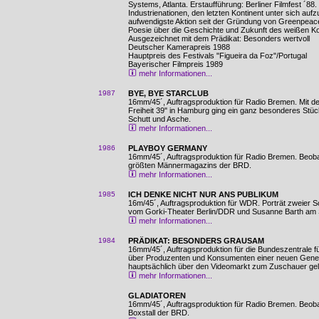
Systems, Atlanta. Erstaufführung: Berliner Filmfest ´88
Industrienationen, den letzten Kontinent unter sich aufzu
aufwendigste Aktion seit der Gründung von Greenpeace 
Poesie über die Geschichte und Zukunft des weißen Ko
Ausgezeichnet mit dem Prädikat: Besonders wertvoll
Deutscher Kamerapreis 1988
Hauptpreis des Festivals "Figueira da Foz"/Portugal
Bayerischer Filmpreis 1989
mehr Informationen...
1987
BYE, BYE STARCLUB
16mm/45´, Auftragsproduktion für Radio Bremen. Mit 
Freiheit 39" in Hamburg ging ein ganz besonderes Stü
Schutt und Asche.
mehr Informationen...
1986
PLAYBOY GERMANY
16mm/45´, Auftragsproduktion für Radio Bremen. Beoba
größten Männermagazins der BRD.
mehr Informationen...
1985
ICH DENKE NICHT NUR ANS PUBLIKUM
16m/45´, Auftragsproduktion für WDR. Porträt zweier S
vom Gorki-Theater Berlin/DDR und Susanne Barth am 
mehr Informationen...
1984
PRÄDIKAT: BESONDERS GRAUSAM
16mm/45´, Auftragsproduktion für die Bundeszentrale für
über Produzenten und Konsumenten einer neuen Genera
hauptsächlich über den Videomarkt zum Zuschauer ge
mehr Informationen...
GLADIATOREN
16mm/45´, Auftragsproduktion für Radio Bremen. Beoba
Boxstall der BRD.