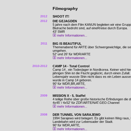
Filmography
2012
SHOOT IT!
2012
DIE GEJAGDEN
5 jahre nach dem Film KANUN begleiten wir eine Gruppe
Blutrache bedroht sind, auf eineRreise durch Europa.
43' SWR
mehr Informationen...
2011
BIG IS BEAUTIFUL
Themenabend für ARTE über Schwergewichtige, die sel
umgehen.
52' und 26' für WDR/ARTE
mehr Informationen...
2010-2012
CAMP 14 - Total Control
Camp 14 , ein Todeslager in Nordkorea. Keiner wird hi
jährigen Shin ist die Flucht geglückt, durch einen Zufal
Lebensjahr wusste Shin nicht dass es ein Leben ausser
wurde in Camp 14 geboren.
90' für WDR,BR,ARTE,
mehr Informationen...
2009
MISSION X - 5. Staffel
4 teilige Reihe über große historische Erfindungen die 
4x45' / 4x52' für ZDF/ARTE/NAT.GEO.Channel
mehr Informationen...
2008
DER TUNNEL VON SARAJEWO
1994 Sarajewo wird belagert. Es gibt keinen Weg raus, 
Landebahn wird zur Lebensader der Stadt.
90' für WDR,ARTE,
mehr Informationen...