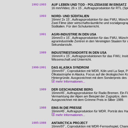
1992-1993
AUF LEBEN UND TOD - POLIZEIASSE IM EINSATZ
16 mm/Video; 26 x 15´, Auftragsproduktion für RTL (Spi
1993
NORD- UND SÜDITALIEN
16mm/ 2x 15´, Auftragsproduktion für das FWU, Münch
Zwei Filme über wirtschaftsräumliche und sozialgeogr
Süditalien. Für den Schulunterricht.
1991
AGRI-INDUSTRIE IN DEN USA
16mm/3 x 15´, Auftragsproduktion für das FWU, Münche
agrarindustrielle Zentren in den Vereinigten Staaten für
Sekundarstufe.
1989
INDUSTRIESTANDORTE IN DEN USA
16mm/4 x 15´, Auftragsproduktionen für das FWU, Insititu
Wissenschaft und Unterricht.
1998-1991
DAS ALASKA SYNDROM
16mm/97´, Coproduktion mit WDR, Köln und La Sept, P
Ölkatastrophe in Alaska. Focus auf die ökologischen K
Hintergründe. Ausgezeichnet mit dem Sonderpreis de
mehr Informationen...
1989
DER GESCHUNDENE BERG
16mm/45´, Auftragsproduktion für Radio Bremen. Ein F
Vermarktung der Alpen am Beispiel der Zugspitze, dem
Ausgezeichnet mit dem Grimme Preis in Silber 1989.
1988
EINS IN DIE PRESSE
16mm/45´, Auftragsproduktion für WDR. Porträt des Ha
mehr Informationen...
1985-1988
ANTARCTICA PROJECT
16mm/97´, Coproduktion mit WDR-Fernsehspiel, Chann