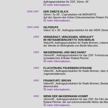
Auftragsproduktion für ZDF, 16mm, 45´.
mehr Informationen...
1996-1997
DER ZWEITE BLICK
16mm / 3x 58´, Coproduktion mit WDR/ARTE
Auf den Spuren des frühen Dokumentaristen Robert Fla
mehr Informationen...
1993-1996
HILFERUFE
Video/ 16 x 30´, Auftragsproduktion für den WDR (Serie
1995
VERDRÄNGT, VERGESSEN, VERKAUFT
IM VIETNAMESENGHETTO VON BERLIN
Video/45, Auftragsproduktion für Radio Bremen, Leben
der Wende im Wohnghetto von Berlin-Marzahn.
1995
WASSERMANN, UND WAS DANN?
16mm/45´, Auftragsproduktion für das ZDF. Fortsetzun
schwäbischen Erfinder Roland Plocher.
mehr Informationen...
1995
FLUCHTBURG FEUERBERGSTRASSE
Video/45´, Auftragsproduktion für Radio Bremen, über d
Jugendnotdienstes.
1993
FRANKFURT: BRONX
Video/45´, Auftragsproduktion für Radio Bremen, Beoba
Ahornstraße.
mehr Informationen...
1992
WENN DER WASSERMANN KOMMT
16mm/45´, Auftragsproduktion für das ZDF. Ein Film ü
Roland Plocher, der auf unkonventionelle Weise die Ab
mehr Informationen...