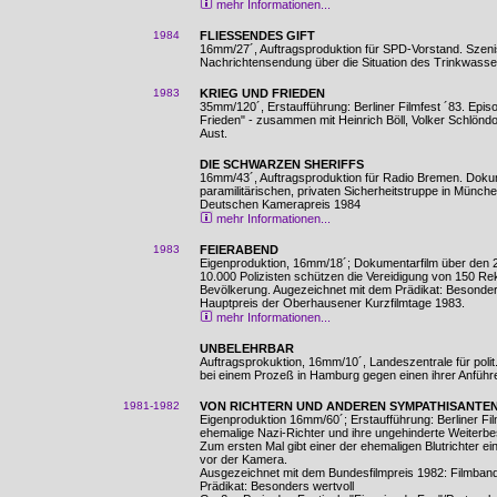
mehr Informationen...
1984
FLIESSENDES GIFT
16mm/27´, Auftragsproduktion für SPD-Vorstand. Szenis
Nachrichtensendung über die Situation des Trinkwasse
1983
KRIEG UND FRIEDEN
35mm/120´, Erstaufführung: Berliner Filmfest ´83. Epi
Frieden" - zusammen mit Heinrich Böll, Volker Schlöndo
Aust.
DIE SCHWARZEN SHERIFFS
16mm/43´, Auftragsproduktion für Radio Bremen. Dokume
paramilitärischen, privaten Sicherheitstruppe in Münch
Deutschen Kamerapreis 1984
mehr Informationen...
1983
FEIERABEND
Eigenproduktion, 16mm/18´; Dokumentarfilm über den 
10.000 Polizisten schützen die Vereidigung von 150 R
Bevölkerung. Augezeichnet mit dem Prädikat: Besonder
Hauptpreis der Oberhausener Kurzfilmtage 1983.
mehr Informationen...
UNBELEHRBAR
Auftragsprokuktion, 16mm/10´, Landeszentrale für polit
bei einem Prozeß in Hamburg gegen einen ihrer Anführe
1981-1982
VON RICHTERN UND ANDEREN SYMPATHISANTE
Eigenproduktion 16mm/60´; Erstaufführung: Berliner Fi
ehemalige Nazi-Richter und ihre ungehinderte Weiterb
Zum ersten Mal gibt einer der ehemaligen Blutrichter e
vor der Kamera.
Ausgezeichnet mit dem Bundesfilmpreis 1982: Filmband 
Prädikat: Besonders wertvoll