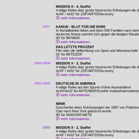
MISSION X - 4. Staffel
4 teilige Reihe über große historische Erfindungen die 
4x45' / 4x52' für ZDF/ARTE/Discovery
mehr Informationen...
2007
KANUN - BLUT FÜR DIE EHRE
In Nordalbanien leben und töten 500 Familien nach dem
deutsche Nonne stemmt sich gegen die blutigen Ritua
90' für BR/WDR
mehr Informationen...
DAS LETZTE PROZENT
Film über die Veflechtung von Sport und Wissenschaftr
52' für ARTE/ZDF
mehr Informationen..
.
2005-2006
MISSION X - 3. Staffel
4 teilige Reihe über große historische Erfindungen die 
4x45' / 4x52' für ZDF/ARTE/Discovery
mehr Informationen...
2003-2005
DEUTSCHE IN AMERIKA
4 teilige Reihe auf den Spuren früher Auswanderer
4x43'/4x52' für ARTE/WDR/Goethe Institut/Internatione
mehr Informationen...
MINIK
Geschichte eines Eskimojungen der 1897 von Polarfor
Clan nach New York gebracht wurde
90' für NDR/ORF/ARTE
mehr Informationen...
2003
MISSION X - 2. Staffel
4 teilige Reihe über große historische Erfindungen die 
4x45' / 4x52' für ZDF/ARTE/Discovery