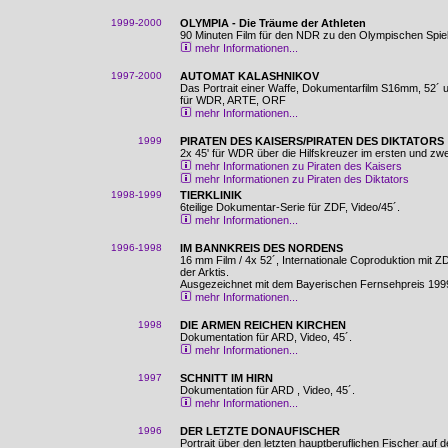
1999-2000
OLYMPIA - Die Träume der Athleten
90 Minuten Film für den NDR zu den Olympischen Spie
mehr Informationen...
1997-2000
AUTOMAT KALASHNIKOV
Das Portrait einer Waffe, Dokumentarfilm S16mm, 52´ u
für WDR, ARTE, ORF
mehr Informationen...
1999
PIRATEN DES KAISERS/PIRATEN DES DIKTATORS
2x 45' für WDR über die Hilfskreuzer im ersten und zwe
mehr Informationen zu Piraten des Kaisers
mehr Informationen zu Piraten des Diktators
1998-1999
TIERKLINIK
6teilige Dokumentar-Serie für ZDF, Video/45´.
mehr Informationen...
1996-1998
IM BANNKREIS DES NORDENS
16 mm Film / 4x 52´, Internationale Coproduktion mit
der Arktis.
Ausgezeichnet mit dem Bayerischen Fernsehpreis 199
mehr Informationen...
1998
DIE ARMEN REICHEN KIRCHEN
Dokumentation für ARD, Video, 45´.
mehr Informationen...
1997
SCHNITT IM HIRN
Dokumentation für ARD , Video, 45´.
mehr Informationen...
1996
DER LETZTE DONAUFISCHER
Portrait über den letzten hauptberuflichen Fischer auf 