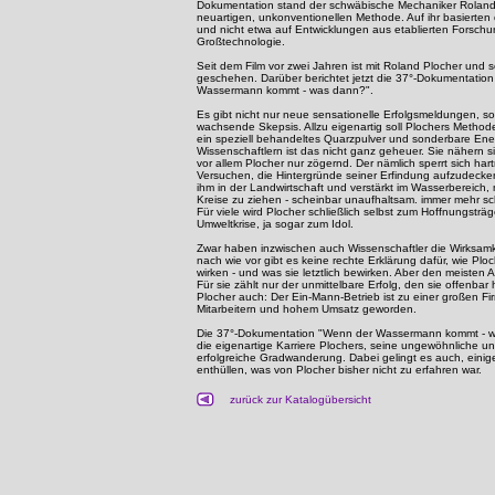
Dokumentation stand der schwäbische Mechaniker Roland P
neuartigen, unkonventionellen Methode. Auf ihr basierten
und nicht etwa auf Entwicklungen aus etablierten Forschu
Großtechnologie.
Seit dem Film vor zwei Jahren ist mit Roland Plocher und s
geschehen. Darüber berichtet jetzt die 37°-Dokumentatio
Wassermann kommt - was dann?".
Es gibt nicht nur neue sensationelle Erfolgsmeldungen, s
wachsende Skepsis. Allzu eigenartig soll Plochers Methode
ein speziell behandeltes Quarzpulver und sonderbare Ene
Wissenschaftlern ist das nicht ganz geheuer. Sie nähern 
vor allem Plocher nur zögernd. Der nämlich sperrt sich ha
Versuchen, die Hintergründe seiner Erfindung aufzudecke
ihm in der Landwirtschaft und verstärkt im Wasserbereich
Kreise zu ziehen - scheinbar unaufhaltsam. immer mehr sch
Für viele wird Plocher schließlich selbst zum Hoffnungsträ
Umweltkrise, ja sogar zum Idol.
Zwar haben inzwischen auch Wissenschaftler die Wirksamk
nach wie vor gibt es keine rechte Erklärung dafür, wie Plo
wirken - und was sie letztlich bewirken. Aber den meisten 
Für sie zählt nur der unmittelbare Erfolg, den sie offenba
Plocher auch: Der Ein-Mann-Betrieb ist zu einer großen Fi
Mitarbeitern und hohem Umsatz geworden.
Die 37°-Dokumentation "Wenn der Wassermann kommt - w
die eigenartige Karriere Plochers, seine ungewöhnliche un
erfolgreiche Gradwanderung. Dabei gelingt es auch, eini
enthüllen, was von Plocher bisher nicht zu erfahren war.
zurück zur Katalogübersicht