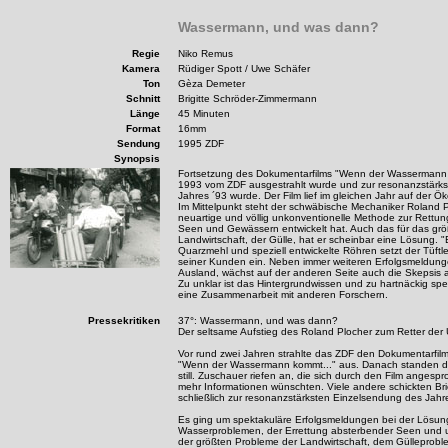
Wassermann, und was dann?
Regie
Niko Remus
Kamera
Rüdiger Spott / Uwe Schäfer
Ton
Gèza Demeter
Schnitt
Brigitte Schröder-Zimmermann
Länge
45 Minuten
Format
16mm
Sendung
1995 ZDF
Synopsis
Fortsetzung des Dokumentarfilms "Wenn der Wassermann k
1993 vom ZDF ausgestrahlt wurde und zur resonanzstärk
Jahres ´93 wurde. Der Film lief im gleichen Jahr auf der Ö
Im Mittelpunkt steht der schwäbische Mechaniker Roland P
neuartige und völlig unkonventionelle Methode zur Rettu
Seen und Gewässern entwickelt hat. Auch das für das grö
Landwirtschaft, der Gülle, hat er scheinbar eine Lösung. "
Quarzmehl und speziell entwickelte Röhren setzt der Tüft
seiner Kunden ein. Neben immer weiteren Erfolgsmeldung
Ausland, wächst auf der anderen Seite auch die Skepsis 
Zu unklar ist das Hintergrundwissen und zu hartnäckig spe
eine Zusammenarbeit mit anderen Forschern.
Pressekritiken
37°: Wassermann, und was dann?
Der seltsame Aufstieg des Roland Plocher zum Retter der
Vor rund zwei Jahren strahlte das ZDF den Dokumentarfi
"Wenn der Wassermann kommt..." aus. Danach standen di
still. Zuschauer riefen an, die sich durch den Film angesp
mehr Informationen wünschten. Viele andere schickten Bri
schließlich zur resonanzstärksten Einzelsendung des Jahr
Es ging um spektakuläre Erfolgsmeldungen bei der Lösun
Wasserproblemen, der Errettung absterbender Seen und
der größten Probleme der Landwirtschaft, dem Gülleproble