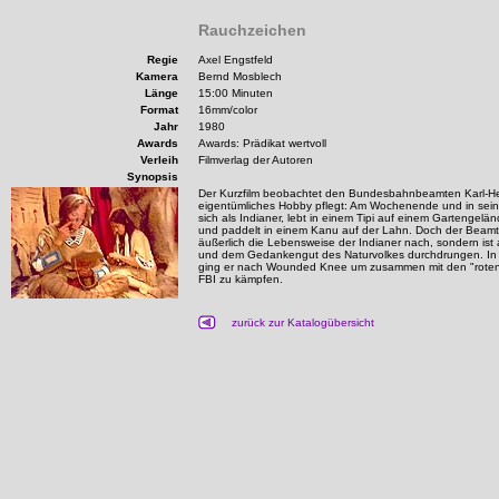
Rauchzeichen
Regie
Axel Engstfeld
Kamera
Bernd Mosblech
Länge
15:00 Minuten
Format
16mm/color
Jahr
1980
Awards
Awards: Prädikat wertvoll
Verleih
Filmverlag der Autoren
Synopsis
Der Kurzfilm beobachtet den Bundesbahnbeamten Karl-Hei
eigentümliches Hobby pflegt: Am Wochenende und in seine
sich als Indianer, lebt in einem Tipi auf einem Gartenge
und paddelt in einem Kanu auf der Lahn. Doch der Beamt
äußerlich die Lebensweise der Indianer nach, sondern ist 
und dem Gedankengut des Naturvolkes durchdrungen. In
ging er nach Wounded Knee um zusammen mit den "rote
FBI zu kämpfen.
zurück zur Katalogübersicht