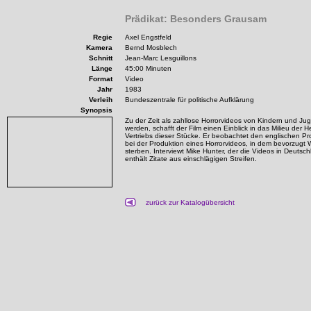
Prädikat: Besonders Grausam
Regie
Axel Engstfeld
Kamera
Bernd Mosblech
Schnitt
Jean-Marc Lesguillons
Länge
45:00 Minuten
Format
Video
Jahr
1983
Verleih
Bundeszentrale für politische Aufklärung
Synopsis
Zu der Zeit als zahllose Horrorvideos von Kindern und Ju
werden, schafft der Film einen Einblick in das Milieu der 
Vertriebs dieser Stücke. Er beobachtet den englischen P
bei der Produktion eines Horrorvideos, in dem bevorzug
sterben. Interviewt Mike Hunter, der die Videos in Deutsch
enthält Zitate aus einschlägigen Streifen.
zurück zur Katalogübersicht