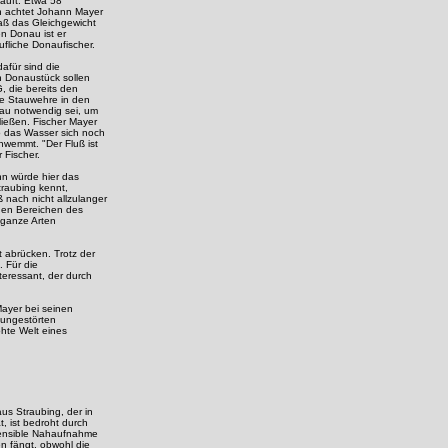
kauft. Etwa 58
en achtet Johann Mayer
aß das Gleichgewicht
n Donau ist er
ufliche Donaufischer.
afür sind die
n Donaustück sollen
, die bereits den
ge Stauwehre in den
au notwendig sei, um
ließen. Fischer Mayer
wo das Wasser sich noch
hwemmt. "Der Fluß ist
 Fischer.
nn würde hier das
traubing kennt,
 nach nicht allzulanger
den Bereichen des
 ganze Arten
 abrücken. Trotz der
. Für die
nteressant, der durch
Mayer bei seinen
 ungestörten
hte Welt eines
us Straubing, der in
, ist bedroht durch
sensible Nahaufnahme
n fängt, obwohl die