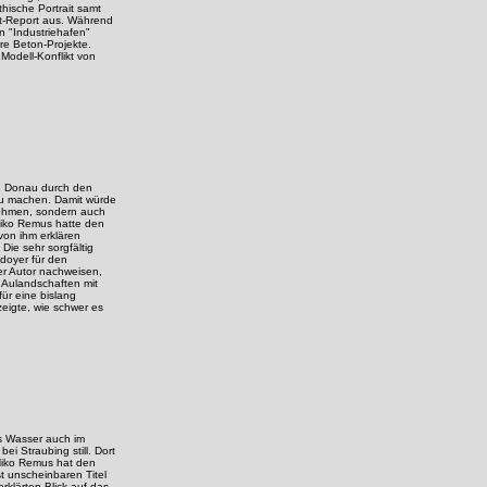
hische Portrait samt
lt-Report aus. Während
en "Industriehafen"
re Beton-Projekte.
Modell-Konflikt von
ie Donau durch den
zu machen. Damit würde
 nehmen, sondern auch
Niko Remus hatte den
von ihm erklären
 Die sehr sorgfältig
doyer für den
er Autor nachweisen,
e Aulandschaften mit
für eine bislang
zeigte, wie schwer es
as Wasser auch im
i Straubing still. Dort
 Niko Remus hat den
ßt unscheinbaren Titel
erklärten Blick auf das