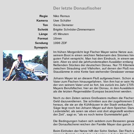
Der letzte Donaufischer
Regie
Niko Remus
Kamera
Uwe Schäfer
Ton
Geza Demeter
Schnitt
Brigitte Schröder-Zimmermann
Länge
45 Minuten
Format
16mm
Sendung
1996 ZDF
Synopsis
Im frühen Morgenlicht legt Fischer Mayer seine Netze aus. 
seinem Boot in einen seichten Nebenarm des Stromes hin
guten Fahrt verspricht. Man hat den Eindruck, in einem we
sein. Aber es sind die jahrhundertealten Auwälder entlang d
fließenden Stückes der deutschen Donau. Nur 70 Kilometer
zwischen Straubing und Vilshofen, auf denen der Fluß noc
Staudämme in eine Kette fast stehender Gewässer verwand
Johann Mayer ist an diesem Fluß aufgewachsen. Schon als
Vater zum Fischen hinausgefahren. Von ihm hat er sein Ha
der von seinem Vater und so fort, bis zurück ins Jahr 1705
Mayers Berufsfischer, hier an der Donau, in den Auwäldern
als die letzten Regenwälder Europas bezeichnet werden.
Noch zu den Zeiten seines Großvaters mußten die Fische
Geld dazuverdienen. Sie schnitten aus der zugefrorenen
heraus, die sie an die Kühlhäuser in der Stadt verkauften
Säge liegt noch bei Johann Mayer auf dem Speicher. Dan
Lederstiefel, als seien sie eben erst dort abgestellt worde
der Zeit", sagt er, "als es noch keine Gummistiefel gab."
Die Bedingungen haben sich seitdem zum Besseren gewan
der Donaufischerei reichen der Familie Mayer das ganze J
Beim Einholen der Netze hilft der Sohn Stefan. Der Fisch 