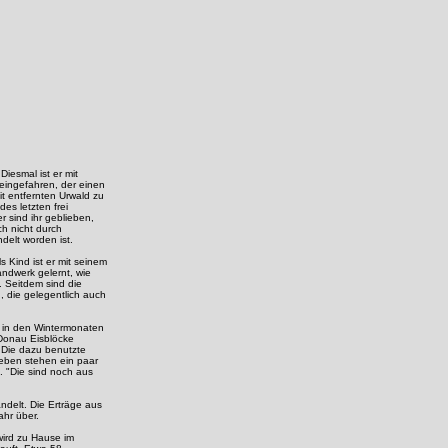
Diesmal ist er mit
eingefahren, der einen
it entfernten Urwald zu
es letzten frei
 sind ihr geblieben,
h nicht durch
elt worden ist.
 Kind ist er mit seinem
ndwerk gelernt, wie
. Seitdem sind die
, die gelegentlich auch
r in den Wintermonaten
 Donau Eisblöcke
. Die dazu benutzte
eben stehen ein paar
n. "Die sind noch aus
delt. Die Erträge aus
ahr über.
wird zu Hause im