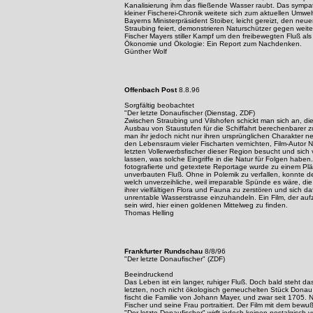
Kanalisierung ihm das fließende Wasser raubt. Das sympat
kleiner Fischerei-Chronik weitete sich zum aktuellen Umwe
Bayerns Ministerpräsident Stoiber, leicht gereizt, den neu
Straubing feiert, demonstrieren Naturschützer gegen weite
Fischer Mayers stiller Kampf um den freibewegten Fluß als 
Ökonomie und Ökologie: Ein Report zum Nachdenken.
Günther Wolf
Offenbach Post
8.8.96
Sorgfältig beobachtet
"Der letzte Donaufischer (Dienstag, ZDF)
Zwischen Straubing und Vilshofen schickt man sich an, d
Ausbau von Staustufen für die Schiffahrt berechenbarer 
man ihr jedoch nicht nur ihren ursprünglichen Charakter
den Lebensraum vieler Fischarten vernichten, Film-Autor 
letzten Vollerwerbsfischer dieser Region besucht und sich 
lassen, was solche Eingriffe in die Natur für Folgen haben.
fotografierte und getextete Reportage wurde zu einem Plä
unverbauten Fluß. Ohne in Polemik zu verfallen, konnte d
welch unverzeihliche, weil irreparable Spünde es wäre, di
ihrer vielfältigen Flora und Fauna zu zerstören und sich da
unrentable Wasserstrasse einzuhandeln. Ein Film, der auf
sein wird, hier einen goldenen Mittelweg zu finden.
Thomas Helling
Frankfurter Rundschau
8/8/96
"Der letzte Donaufischer" (ZDF)
Beeindruckend
Das Leben ist ein langer, ruhiger Fluß. Doch bald steht d
letzten, noch nicht ökologisch gemeuchelten Stück Donau be
fischt die Familie von Johann Mayer, und zwar seit 1705.
Fischer und seine Frau portraitiert. Der Film mit dem bewu
"Der letzte Donaufischer" wirft jedoch keinen nostalgisch v