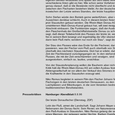
eigenen Betrieb verarbeitet und später auf dem Markt ver
verschiedene Arten gibt es hier. Wie schon seine Vorfahr
genau darauf, daß er die Bestände nicht überfischt und d
zwischen den Fischarten bestehen bleibt. An der deutsche
inzwischen der Letzte seines Standes, der letzte hauptber
Sohn Stefan würde den Betrieb gerne weiterführen, aber d
Aussichten denkbar schlecht. Auch in diesem letzten freie
jetzt Staustufen gebaut werden. Die Rhein-Main Donau AG
umstrittenen Main-Donau-Kanal gebaut hat, will zwei riesi
Abschnitt einbauen. Die Funktionäre sagen, daß der Ausb
den Flaschenhals der Großschiffahrtsstraße Donau zu sch
sagt, daß dieser Teilabschnitt des Flusses der letzte ist, 
frei in seinem Bett bewegt und regelmäßig die Ufer übersc
dann kein Fluß mehr, sondern nur noch ein Stau", sagt der
Der Stau des Flusses wäre das Ende für die Fischerei, da
passieren, was der Fischer vom Fluß auch oberhalb von S
oberhalb des nächsten Staudamms. Dort hat er erlebt, daß
Zeit der Fischbestand zurückgegangen ist. In den stehen
Flusses, die mit der Zeit verschlammen und veralgen, sind
ausgestorben, einfach so, lautlos, unsichtbar.
Von der Staustufenplanung wollen die Bauherrn aber nicht
Kritik hält die Rhein-Main-Donau AG am vollen Ausbau fest
Aktiengesellschaft ist vor allem der Verkauf des Stromes i
die Kraftwerke in den Staustufen erzeugt wird.
Niko Remus begleitet in seinem Film den Fischer Johann 
Fischzügen in den letzten deutschen Donauauen, zu den
Laichplätzen und Biberburgen, in die vom Versinken bedro
traditionsreichen Berufsstandes.
Pressekritiken
Hamburger Abendblatt
8.8.96
Der letzte Donaufischer (Dienstag, ZDF)
Lebt der Fluß, atmet die Landschaft. Sagt Johann Mayer a
Nebenaren der Donau fischt. Sein Revier, ein Naturreservat
den Fluß-Ausbau in Staustufen. Niko Remus gelang die 
eines Mannes, der gelassen weiter Hechte, Barben Karpfe