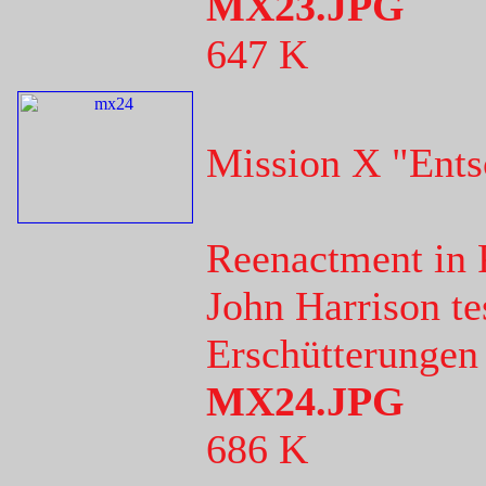
MX23.JPG
647 K
Mission X "Ents
Reenactment in 
John Harrison te
Erschütterungen
MX24.JPG
686 K