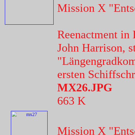
Mission X "Ents
Reenactment in 
John Harrison, st
"Längengradkom
ersten Schiffsch
MX26.JPG
663 K
Mission X "Ents