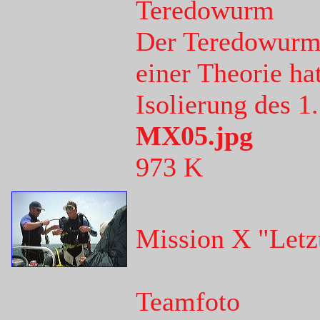
Teredowurm
Der Teredowurm
einer Theorie ha
Isolierung des 1.
MX05.jpg
973 K
Mission X "Letz
Teamfoto