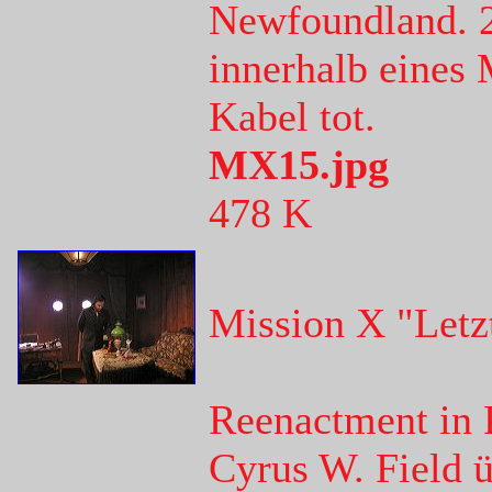
Newfoundland. 
innerhalb eines 
Kabel tot.
MX15.jpg
478 K
Mission X "Letz
Reenactment in 
Cyrus W. Field ü