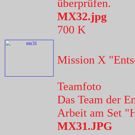
überprüfen.
MX32.jpg
700 K
Mission X "Ents
Teamfoto
Das Team der En
Arbeit am Set "H
MX31.JPG