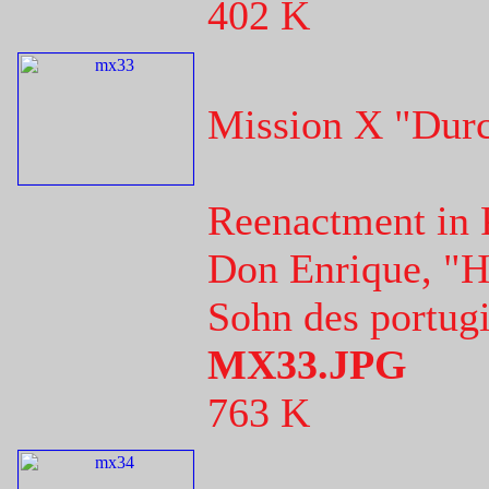
402 K
Mission X "Dur
Reenactment in 
Don Enrique, "He
Sohn des portugi
MX33.JPG
763 K