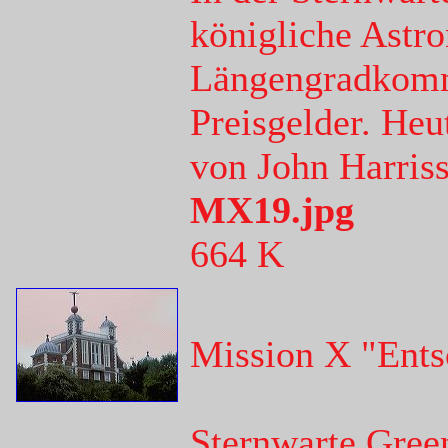
königliche Astr
Längengradkommi
Preisgelder. Heu
von John Harriss
MX19.jpg
664 K
Mission X "Ents
Sternwarte Green