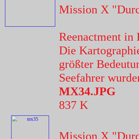
Mission X "Dur
Reenactment in 
Die Kartographi
größter Bedeutun
Seefahrer wurde
MX34.JPG
837 K
Mission X "Dur