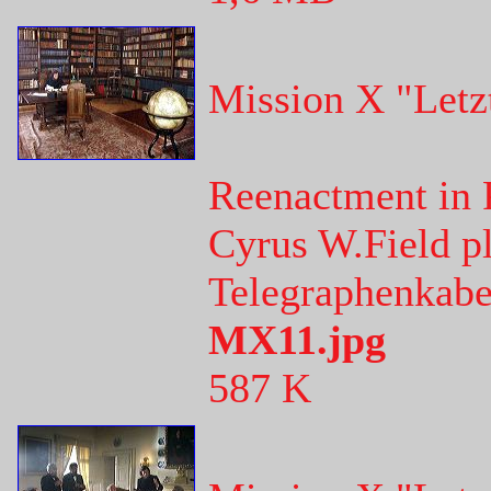
Mission X "Letz
Reenactment in 
Cyrus W.Field pl
Telegraphenkabe
MX11.jpg
587 K