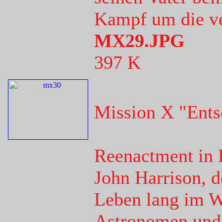
Kampf um die ve
MX29.JPG
397 K
Mission X "Ents
Reenactment in 
John Harrison, d
Leben lang im We
Astronomen und 