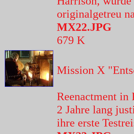
Harrison, wurde 
originalgetreu n
MX22.JPG
679 K
Mission X "Ents
Reenactment in 
2 Jahre lang just
ihre erste Testre