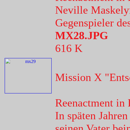
Neville Maskely
Gegenspieler de
MX28.JPG
616 K
Mission X "Ents
Reenactment in 
In späten Jahren
seinen Vater be