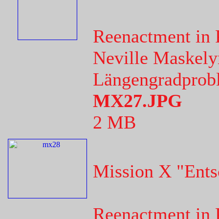
Reenactment in 
Neville Maskely
Längengradprobl
MX27.JPG
2 MB
Mission X "Ents
Reenactment in 