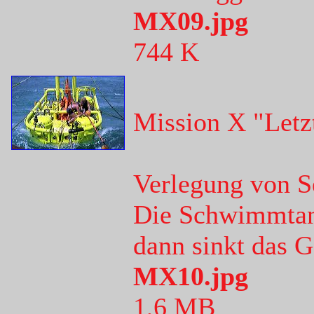
MX09.jpg
744 K
Mission X "Letz
Verlegung von S
Die Schwimmtank
dann sinkt das 
MX10.jpg
1,6 MB