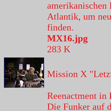
amerikanischen 
Atlantik, um neu
finden.
MX16.jpg
283 K
Mission X "Letz
Reenactment in 
Die Funker auf d