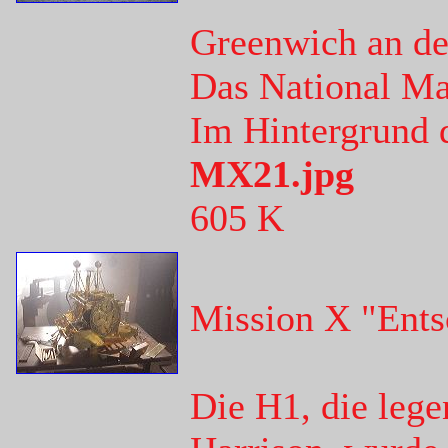
Greenwich an d
Das National M
Im Hintergrund d
MX21.jpg
605 K
Mission X "Ents
Die H1, die lege