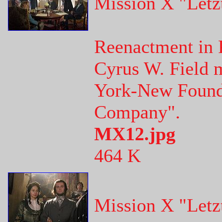
Mission X "Letz
Reenactment in 
Cyrus W. Field 
York-New Found
Company".
MX12.jpg
464 K
Mission X "Letz